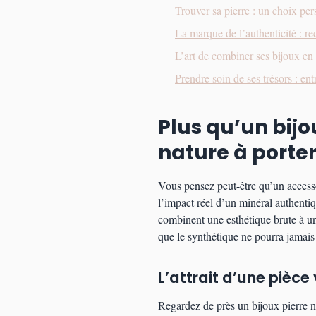
Trouver sa pierre : un choix pers
La marque de l’authenticité : re
L’art de combiner ses bijoux en 
Prendre soin de ses trésors : en
Plus qu’un bij
nature à porte
Vous pensez peut-être qu’un access
l’impact réel d’un minéral authentiqu
combinent une esthétique brute à u
que le synthétique ne pourra jamais 
L’attrait d’une pièc
Regardez de près un bijoux pierre nat