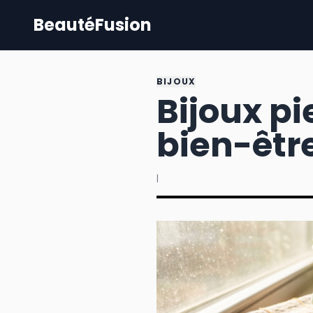
BeautéFusion
BIJOUX
Bijoux pie
bien-êtr
|