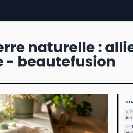
rre naturelle : alli
e - beautefusion
SO
P
01
de n
02
pers