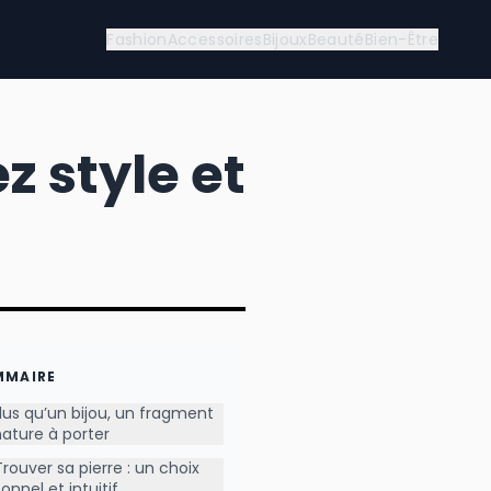
Fashion
Accessoires
Bijoux
Beauté
Bien-Être
ez style et
MMAIRE
lus qu’un bijou, un fragment
ature à porter
Trouver sa pierre : un choix
onnel et intuitif