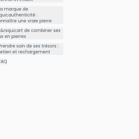
La marque de
quo;authenticité :
nnaître une vraie pierre
L&rsquo;art de combiner ses
ux en pierres
Prendre soin de ses trésors :
retien et rechargement
FAQ