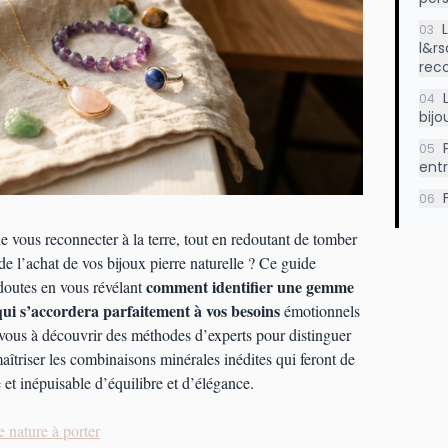
03
l&rs
reco
04
bijo
05
ent
06
 vous reconnecter à la terre, tout en redoutant de tomber
 de l’achat de vos bijoux pierre naturelle ? Ce guide
comment identifier une gemme
 doutes en vous révélant
 qui s’accordera parfaitement à vos besoins
émotionnels
vous à découvrir des méthodes d’experts pour distinguer
maîtriser les combinaisons minérales inédites qui feront de
et inépuisable d’équilibre et d’élégance.
 nature à porter