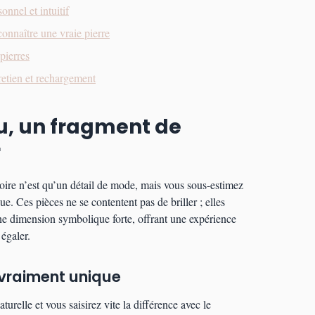
onnel et intuitif
connaître une vraie pierre
pierres
tretien et rechargement
ou, un fragment de
r
oire n’est qu’un détail de mode, mais vous sous-estimez
e. Ces pièces ne se contentent pas de briller ; elles
ne dimension symbolique forte, offrant une expérience
égaler.
e vraiment unique
urelle et vous saisirez vite la différence avec le