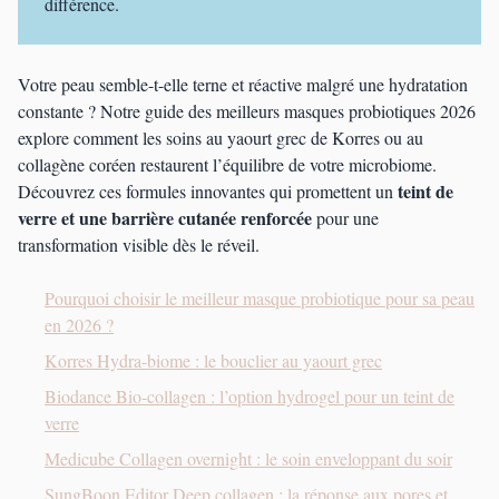
différence.
Votre peau semble-t-elle terne et réactive malgré une hydratation
constante ? Notre guide des meilleurs masques probiotiques 2026
explore comment les soins au yaourt grec de Korres ou au
collagène coréen restaurent l’équilibre de votre microbiome.
teint de
Découvrez ces formules innovantes qui promettent un
verre et une barrière cutanée renforcée
pour une
transformation visible dès le réveil.
Pourquoi choisir le meilleur masque probiotique pour sa peau
en 2026 ?
Korres Hydra-biome : le bouclier au yaourt grec
Biodance Bio-collagen : l’option hydrogel pour un teint de
verre
Medicube Collagen overnight : le soin enveloppant du soir
SungBoon Editor Deep collagen : la réponse aux pores et